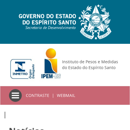
Secretaria de Desenvolvimento
Instituto de Pesos e Medidas
do Estado do Espírito Santo
Toggle
CONTRASTE
|
WEBMAIL
navigation