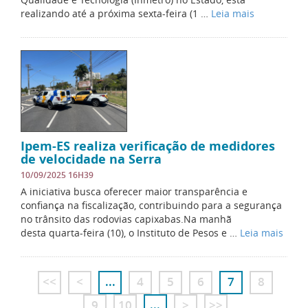
realizando até a próxima sexta-feira (1 …
Leia mais
Ipem-ES realiza verificação de medidores
de velocidade na Serra
10/09/2025 16H39
A iniciativa busca oferecer maior transparência e
confiança na fiscalização, contribuindo para a segurança
no trânsito das rodovias capixabas.Na manhã
desta quarta-feira (10), o Instituto de Pesos e …
Leia mais
<<
<
...
4
5
6
7
8
9
10
...
>
>>