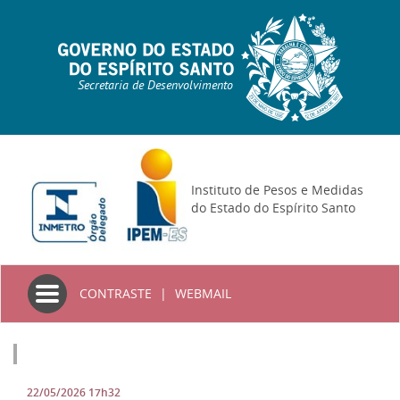
Secretaria de Desenvolvimento
Instituto de Pesos e Medidas
do Estado do Espírito Santo
Toggle
CONTRASTE
|
WEBMAIL
navigation
22/05/2026 17h32