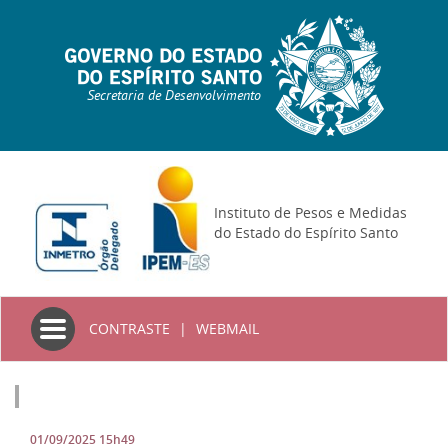
Secretaria de Desenvolvimento
Instituto de Pesos e Medidas
do Estado do Espírito Santo
Toggle
CONTRASTE
|
WEBMAIL
navigation
01/09/2025 15h49